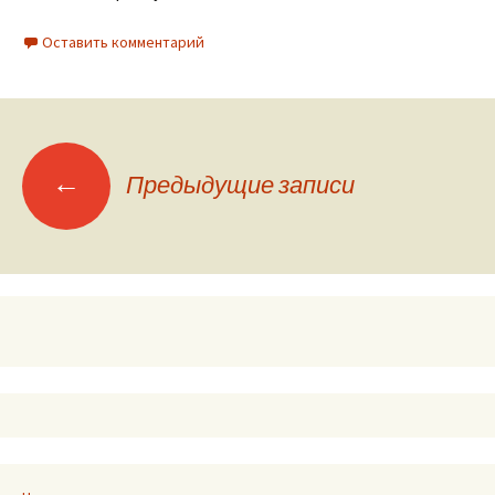
Оставить комментарий
Навигация
←
Предыдущие записи
по
записям