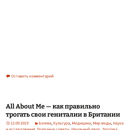
Оставить комментарий
All About Me — как правильно
трогать свои гениталии в Британии
22.09.2019
Богема
,
Культура
,
Медицина
,
Мир моды
,
Наука
и исследования
,
Полезные советы
,
Школьный двор
,
Эротика