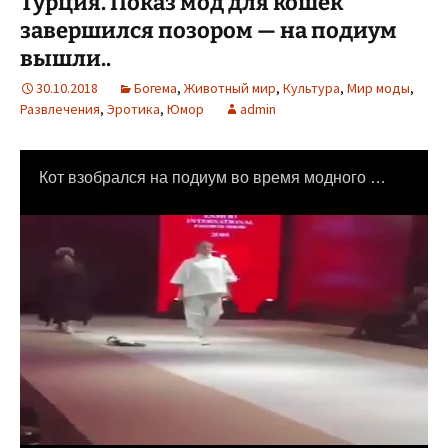
Турция. Показ мод для кошек
завершился позором — на подиум
вышли..
30.10.2018
Богема
,
Животный мир
,
Культура
,
Мир моды
,
Развлечения
,
Эротика
,
Юмор
admin