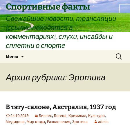
Спортивные факты
Свежайшие новости, трансляции
(ссылки находятся в
комментариях), слухи, инсайды и
сплетни о спорте
Перейти
Найти:
Меню
к
содержимому
Архив рубрики: Эротика
В тату-салоне, Австралия, 1937 год
24.10.2019
Бизнес
,
Богема
,
Криминал
,
Культура
,
Медицина
,
Мир моды
,
Развлечения
,
Эротика
admin