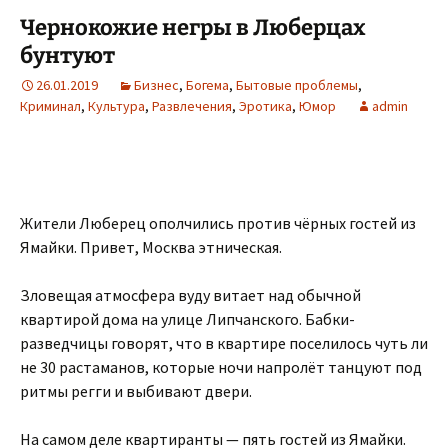
Чернокожие негры в Люберцах
бунтуют
26.01.2019
Бизнес
,
Богема
,
Бытовые проблемы
,
Криминал
,
Культура
,
Развлечения
,
Эротика
,
Юмор
admin
Жители Люберец ополчились против чёрных гостей из
Ямайки. Привет, Москва этническая.
Зловещая атмосфера вуду витает над обычной
квартирой дома на улице Липчанского. Бабки-
разведчицы говорят, что в квартире поселилось чуть ли
не 30 растаманов, которые ночи напролёт танцуют под
ритмы регги и выбивают двери.
На самом деле квартиранты — пять гостей из Ямайки.